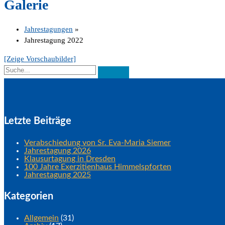
Galerie
Jahrestagungen
»
Jahrestagung 2022
[Zeige Vorschaubilder]
Letzte Beiträge
Verabschiedung von Sr. Eva-Maria Siemer
Jahrestagung 2026
Klausurtagung in Dresden
100 Jahre Exerzitienhaus Himmelspforten
Jahrestagung 2025
Kategorien
Allgemein
(31)